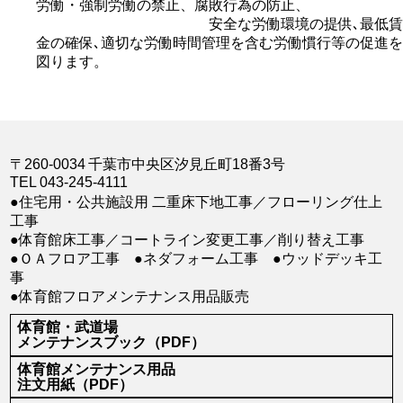
労働・強制労働の禁止、腐敗行為の防止、
安全な労働環境の提供､最低賃
金の確保､適切な労働時間管理を含む労働慣行等の促進を
図ります。
〒260-0034
千葉市中央区汐見丘町18番3号
TEL 043-245-4111
●住宅用・公共施設用 二重床下地工事／フローリング仕上
工事
●体育館床工事／コートライン変更工事／削り替え工事
●ＯＡフロア工事 ●ネダフォーム工事 ●ウッドデッキ工
事
●体育館フロアメンテナンス用品販売
体育館・武道場
メンテナンスブック（PDF）
体育館メンテナンス用品
注文用紙（PDF）