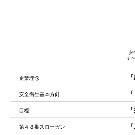
安
すべ
「
企業理念
「
安全衛生基本方針
「
目標
「
第４８期スローガン