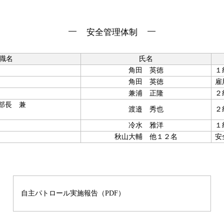
安全管理体制
職名
氏名
角田 英徳
１
角田 英徳
雇
兼浦 正隆
２
本部長 兼
渡邉 秀也
２
冷水 雅洋
１
秋山大輔 他１２名
安
自主パトロール実施報告（PDF）