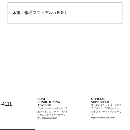
床施工倫理マニュアル（PDF）
COAT
OFFICIAL
CONDITIONING
SUPPORTER
5-4111
ADVISOR
車いすバスケットボールのク
プロバレーボールチーム「千
ラブチーム「千葉ホークス」
葉ドット」のコートコンディ
のオフィシャルスポンサーで
ショニングアドバイザーで
す。
https://chibahawks.com/
す。https://zelva.jp/