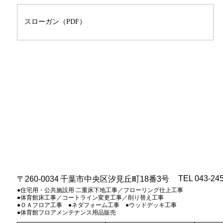
スローガン（PDF）
TEL 043-24
〒260-0034
千葉市中央区汐見丘町18番3号
●住宅用・公共施設用 二重床下地工事／フローリング仕上工事
●体育館床工事／コートライン変更工事／削り替え工事
●ＯＡフロア工事 ●ネダフォーム工事 ●ウッドデッキ工事
●体育館フロアメンテナンス用品販売