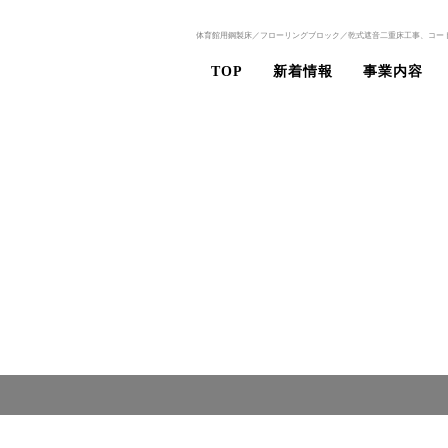
体育館用鋼製床／フローリングブロック／乾式遮音二重床工事、コー
TOP
新着情報
事業内容