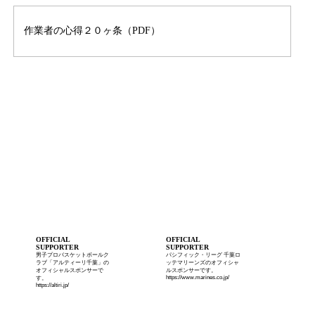
作業者の心得２０ヶ条（PDF）
OFFICIAL
OFFICIAL
SUPPORTER
SUPPORTER
男子プロバスケットボールク
パシフィック・リーグ 千葉ロ
ラブ「アルティーリ千葉」の
ッテマリーンズのオフィシャ
オフィシャルスポンサーで
ルスポンサーです。
https://www.marines.co.jp/
す。
https://altiri.jp/