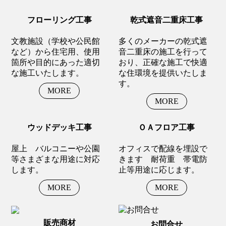
フローリング工事
乾式遮音二重床工事
文教施設（学校や公民館
多くのメーカーの乾式遮
など）から住宅用、使用
音二重床の施工を行って
箇所や目的にあった適切
おり、正確な施工で快適
な施工いたします。
な住環境を提供いたしま
す。
MORE
MORE
ウッドデッキ工事
ＯＡフロア工事
屋上 バルコニーや公園
オフィスで配線を埋設で
等さまざまな用途に対応
きます 耐荷重 帯電防
します。
止等用途に応じます。
MORE
MORE
販売商材
お問合せ