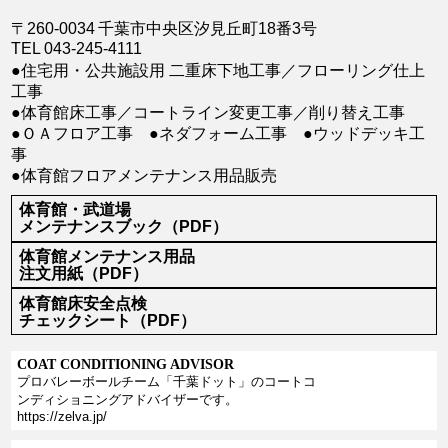
〒260-0034
千葉市中央区汐見丘町18番3号
TEL 043-245-4111
●住宅用・公共施設用 二重床下地工事／フローリング仕上
工事
●体育館床工事／コートライン変更工事／削り替え工事
●ＯＡフロア工事 ●ネダフォーム工事 ●ウッドデッキ工
事
●体育館フロアメンテナンス用品販売
体育館・武道場
メンテナンスブック（PDF）
体育館メンテナンス用品
注文用紙（PDF）
体育館床安全点検
チェックシート（PDF）
COAT CONDITIONING ADVISOR
プロバレーボールチーム「千葉ドット」のコートコ
ンディショニングアドバイザーです。
https://zelva.jp/