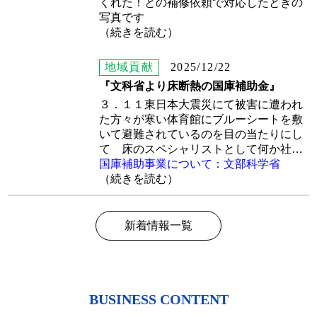
くれた！との補修依頼で対応したときの
写真です
（続きを読む）
地域貢献
2025/12/22
『文科省より床断熱の国庫補助金』
３．１１東日本大震災にて被害に遭われ
た方々が寒い体育館にブルーシートを敷
いて避難されているのを目の当たりにし
て 床のスペシャリストとして何か社会
に貢献できる事はないのだろうかと私達
国庫補助事業について：文部科学省
は常にそんな思いで活動してきました
（続きを読む）
床下断熱と長引く集団生活でストレスと
なる振動音を出来るだけ軽減した弊社の
『サーモレイヤー』はこの度の国庫補助
新着情報一覧
金に該当致します
BUSINESS CONTENT